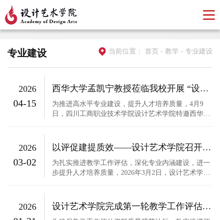
专业建设
当前位置：
首页
-
教学
-
专业建设
西华大学孟凯宁教授莅临我校开展 “设计学类一流专业建设”专题讲座
2026
04-15
为推进高水平专业建设，提升人才培养质量，4月9
日，四川工商职业技术学院设计艺术学院特邀西华大
学美术与设计学院孟凯宁院长，开展设计学类一流专
业建设专题讲座。学院全体教师参加本次活动。孟凯
宁院长围绕为什么建设一流专业、一流专业标准是什
以评促建提质效——设计艺术学院召开专业剖析报告第二次评审会
2026
么、如何推进一流专业建设三大核心问题展开分享。
03-02
讲座结合国家政策要求与...
为扎实推进教学工作评估，深化专业内涵建设，进一
步提升人才培养质量，2026年3月2日，设计艺术学院
在艺术楼YS208召开专业剖析报告第二次评审会，二
级学院领导班子、各专业主任及骨干教师参会。图一
刘静瑜副院长（主持行政工作）做会议安排和工作要
设计艺术学院完成第一轮教学工作评估资料交叉检查
2026
求图二 针对专业剖析报告进行研讨本次评审会以集中