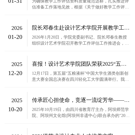
01-31
办公的形式开展研讨与...
为确保教学工作评估资料质量规范达标，扎实推进评
估准备工作落地见效，根据《关于做好教学工作评估
资料准备和提交工作的通知》《关于开展教学工作评
估资料交叉检查的通知》要求，2026年1月29日，设
计艺术学院在艺术楼208会议室组织开展第一轮教学
院长邓春生赴设计艺术学院开展教学工作评估工作推进会
2026
工作评估资料交叉检查。本次检查中，设计艺术学院
01-20
为提供资料的二级学院，...
2026年1月20日，学院党委副书记、院长邓春生教授
组织设计艺术学院召开教学工作评估工作推进会，全
体专业主任及相关教师参会。会上邓院长强调，教学
评估是学院升本的核心前提，更与全体教职员工的职
业发展紧密相关。当前评估工作时间紧、任务重、标
喜报！设计艺术学院团队荣获2025“五粮液杯”中国大学生酒类创新创意大赛全国一等...
2025
准严，需要立即进入攻坚状态，坚决防止推诿扯皮、
12-20
庸懒散浮拖等现象。会议...
12月17日，第五届“五粮液杯”中国大学生酒类创新创
意大赛全国总决赛在四川轻化工大学圆满举行。我院
学子在比赛中表现优异，设计艺术学校院学子在申林
老师与企业老师彭燕飞老师的指导下，在第五届“五
粮液杯”中国大学生酒类创新创意大赛组成拾荒创业
传承匠心担使命，竞逐一流绽芳华——我院学子在2025四川省大学生民族工艺美术创意...
2025
团队，凭借作品《荔香雅韵》脱颖而出，荣获全国一
10-20
等奖。 本届大赛由...
2025年10月19日，由四川省教育厅主办，阿坝师范学
院、阿坝州文化馆(阿坝州非遗中心)联合承办的“2025
四川省大学生民族工艺美术创意设计大赛”经过激烈
的现场决赛，在阿坝师范学院水墨桃园大剧场落下帷
幕。图一 设计艺术学院党总支书记黄志刚教授带队参