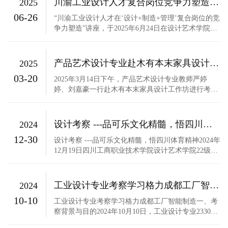
川渝工业设计人才复合岗位竞争力塑造讲座圆满举办
2025
日，为打破传统课堂边界，实现 “理论学习 - 岗位实
06-26
践 - 设计落地” ...
“川渝工业设计人才在‘设计+制造+管理’复合岗位的竞
争力塑造”讲座，于2025年6月24日在设计艺术学院绵
竹年画演播厅成功举办，讲座吸引了23、24级工业设
计和产品艺术设计学生参与。本次讲座以“赋能川渝
工业设计人才，塑造复合岗位核心竞争力”为主题，
产品艺术设计专业赴木有本末家具设计工作坊进行考察调研
2025
旨在帮助学生明晰工业设计复合岗位能力要求，搭建
03-20
校园与职场衔接桥...
2025年3月14日下午，产品艺术设计专业教师严婷
婷、刘嘉豪一行赴木有本末家具设计工作坊进行考察
调研。木有本末工作坊创办于2019年，创办人汪士凯
为我校2013级优秀毕业生。该公司主要服务西南地区
实木手作产业，主要经营内容包括实木家具、实木文
设计考察 ---品可乐文化精髓，悟四川体育精神
2024
创产品、实木手办产品等。曾与泡泡玛特、IDG资本
12-30
等公司合作开展实木产品设...
设计考察 ---品可乐文化精髓，悟四川体育精神2024年
12月19日四川工商职业技术学院设计艺术学院22级艺
术设计专业全体学生前往四川可口可乐和四川体育局
博物馆开展了品牌设计考察学习。在四川可口可乐，
薛馆长带领同学们参观整个可口可乐工厂和博物馆，
工业设计专业考察学习格力成都工厂智能制造
2024
了解可口可乐的历程发展，从1886年诞生至今，它已
10-10
经走过了一百多年的...
工业设计专业考察学习格力成都工厂智能制造一、考
察背景与目的2024年10月10日，工业设计专业23305
班级39名同学前往格力成都工厂考察学习。本次考察