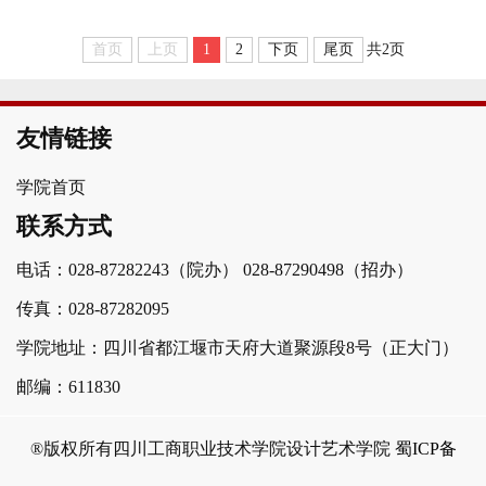
旨在拓宽学生深入了解制造业的生产制造工艺、创新
理念以及产品市场策略等，将理论知识与实际生产制
首页
上页
1
2
下页
尾页
共2页
造、商业相结合，提升综合素养与专业视野。生产制
造环节--同学们先后来到...
友情链接
学院首页
联系方式
电话：028-87282243（院办）
028-87290498（招办）
传真：028-87282095
学院地址：四川省都江堰市天府大道聚源段8号（正大门）
邮编：611830
®版权所有四川工商职业技术学院设计艺术学院
蜀ICP备