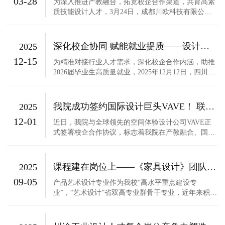
03-28
技等企业座谈，明确行...
为深入推进产教融合，拓宽校企合作渠道，共育高素
质技能设计人才，3月24日，成都川欧科技有限公司
一行莅临四川工商职业技术学院设计艺术学院，开展
校企合作洽谈交流活动。公司总经理曾德华、总经理
梁枫、生产副总欧明辉、业务副总李玉梅，以及本届
深化校企协同 赋能就业提质——设计艺术学院开展优秀校友企业走访暨访企拓岗活动
2025
毕业生母玉洁共同到访。来访嘉宾在我院副书记陈威
12-15
的陪同下，首先参观了设...
为精准对接行业人才需求，深化校企合作内涵，助推
2026届毕业生高质量就业，2025年12月12日，四川工
商职业技术学院设计艺术学院副院长刘静瑜带队，韩
焱、张剑、钟琪、张西玲等教师随行，赴四川舒适管
家科技有限公司、成都鞋靴科技有限公司、香港黄梁
我院成功签约国际设计巨头VAVE！ 联手推动艺术设计专业群向“国家级高水平”迈进
2025
设计有限公司等优秀校友企业开展走访交流与访企拓
12-01
岗活动。走访过程中，...
近日，我院与全球领先的空间体验设计公司VAVE正
式签署校企合作协议，标志着我院在产教融合、国际
化合作方面迈出重要一步。VAVE是一家专注于空间
体验设计™的国际化创意事务所，在欧洲、亚洲、中
东及中国内地设有多个工作室，在艺术设计及工业设
课程建在岗位上——《家具设计》团队赴全友家居开展教学实践
2025
计领域颇有建树，相关作品曾获德国红点设计奖、IF
09-05
奖、美国IDEA奖等（德国红...
产品艺术设计专业作为我校“高水平重点建设专
业”，“艺术设计”省双高专业群骨干专业，近年来积极
响应国家“产教融合”政策，推动校企协同育人机制建
设，大力培养“创新型、应用型、技能型”家具设计人
才，持续深化与行业头部企业的合作。 2025年9月5