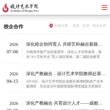
校企合作
当前位置：
首页
-
交流
-
校企合作
深化校企协同育人 共研艺科融合新路径—— 设计艺术学院召开校企深度合作推进会暨2...
2026
07-06
为精准对接产业发展需求，优化人才培养体系，推
动“AI+艺科共生”育人项目落地，第二届职业教育活
动周期间，设计艺术学院在会议室成功举办校企深度
合作推进会暨2026届专业（群）人才培养方案专题研
讨会。威凤数字科技集团、博纳影业文化、四川鸿昌
深化产教融合，设计艺术学院教师赴蓉调研增材制造产业
2026
塑胶、成都中伟视觉、成都小林文化、成都洛可可设
04-15
计、成都艾美空间营造等...
4月10日，设计艺术学院赴成都开展增材制造产业专
题调研，先后走访中国西部国际博览城及天府新区代
表性企业，旨在服务产业学院建设、“双高”验收及人
才培养方案修订。在增材制造产业洽谈会上，团队观
察到技术正加速向直接制造、智能化制造演进，并与
深化产教融合 共育设计人才——成都川欧科技有限公司来我院洽谈校企合作
2026
AI、物联网深度融合。随后与金石集团-自由领航科