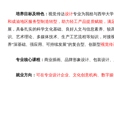
培养目标及特色：
视觉传达
设计
专业为我校与西华大学
和
成渝地区
服务型制造转型，助力
轻工产品
提质赋能
，满
展，具备扎实的科学文化基础、良好人文与信息素养、较
识、艺术理论、多媒体技术、生产工艺流程等知
识，对接
养
“深基础、强应用、可持续发展”的复合型、创新型
视觉传
专业核心课程：
商业插画、品牌形象设计、包装设计、
就业方向：
可在
专业设计企业、文化
创意
机构
、
数字媒