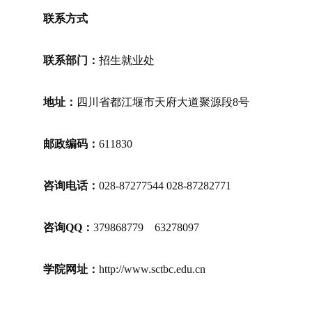
联系
方式
联系部门：
招生就业处
地址：
四川省都江堰市天府大道聚源段
8
号
邮政编码：
611
830
咨询电话：
028-87277544 028-87282771
咨询
QQ
：
379868779 63278097
学院网址：
http://www.sctbc.edu.cn