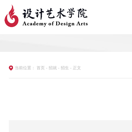
当前位置：
首页
-
招就
-
招生
-
正文