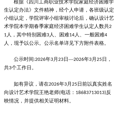
根据《四川工商职业技术学院家庭经济困难学
生认定办法》文件精神，经个人申请，各班级认定
小
组
认定，
学院评审小组
审核讨论后，确认设计艺
术学院本学
期春季
家庭经济困难学生认定
人数
共
2
人
，
其中特别困难
人
、
困难
人
、
一般困难
1
3
14
4
人，现予以公示。公示名单详见下方附件表格。
公示时间
年
月
日
—
年
月
日，
:202
6
3
23
202
6
3
25
共
个工作日。
3
如有异议
，
请在
年
月
日前以真实姓名
202
6
3
25
向设计艺术学院
王艳
老师
电话：
反
(
18683713013
)
映情况，并提供相关证明材料。