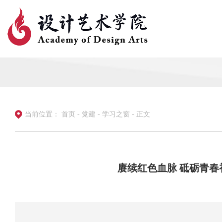
当前位置：
首页
-
党建
-
学习之窗
-
正文
赓续红色血脉 砥砺青